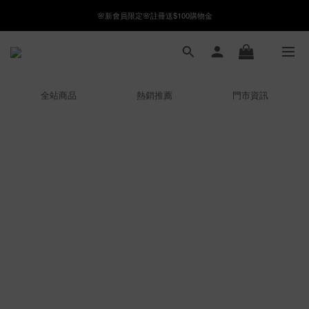
🌸新會員限定🌸註冊送$100購物金
8月月初限定｜指定分類滿件88折！
8月月初限定｜指定分類滿件88折！
全站商品
熱銷推薦
門市資訊