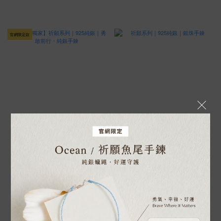
官網限定款
【官網獨家】祈願系列｜925純銀｜
祈願系列｜925純銀｜銀珠手鍊
勇敢前行・純銀手鍊
NT$800
NT$980
NT$1,080