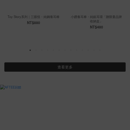
Toy Story系列｜三眼怪・純鋼養耳棒
小鑽養耳棒・純銀耳環「贈限量品牌
收納盒」
NT$880
NT$480
查看更多