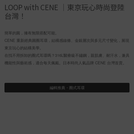
LOOP with CENE ｜東京玩心時尚登陸
台灣！
簡單的圓，擁有無限搭配可能。
CENE 重新經典圓圈耳環，結構感線條、金銀層次與多元尺寸變化，展現
東京玩心的結構美學。
在找不用拆卸的圈式耳環嗎？316L醫療級不鏽鋼，親肌膚、耐汗水，兼具
機能性與藝術感，適合每天佩戴。日本時尚人氣品牌 CENE 台灣首賣。
編輯推薦・圈式耳環