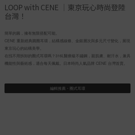
LOOP with CENE ｜東京玩心時尚登陸
台灣！
簡單的圓，擁有無限搭配可能。
CENE 重新經典圓圈耳環，結構感線條、金銀層次與多元尺寸變化，展現
東京玩心的結構美學。
在找不用拆卸的圈式耳環嗎？316L醫療級不鏽鋼，親肌膚、耐汗水，兼具
機能性與藝術感，適合每天佩戴。日本時尚人氣品牌 CENE 台灣首賣。
編輯推薦・圈式耳環