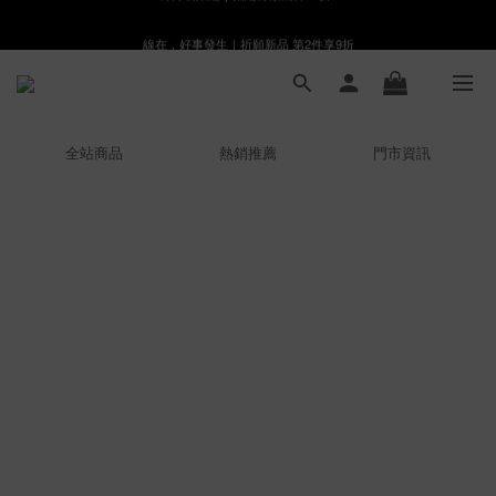
線在，好事發生｜祈願新品 第2件享9折
8月月初限定｜指定分類滿件88折！
🌸新會員限定🌸註冊送$100購物金
8月月初限定｜指定分類滿件88折！
全站商品
熱銷推薦
門市資訊