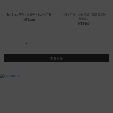
Toy Story系列｜三眼怪・純鋼養耳棒
小鑽養耳棒・純銀耳環「贈限量品牌
收納盒」
NT$880
NT$480
查看更多