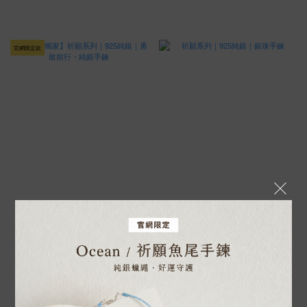
官網限定款
【官網獨家】祈願系列｜925純銀｜
祈願系列｜925純銀｜銀珠手鍊
勇敢前行・純銀手鍊
NT$800
NT$980
NT$1,080