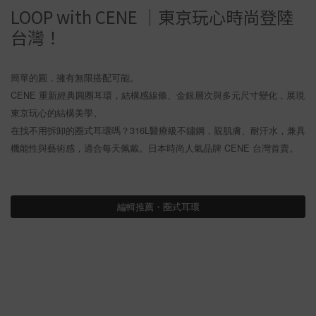
LOOP with CENE ｜東京玩心時尚登陸
台灣！
簡單的圓，擁有無限搭配可能。
CENE 重新經典圓圈耳環，結構感線條、金銀層次與多元尺寸變化，展現
東京玩心的結構美學。
在找不用拆卸的圈式耳環嗎？316L醫療級不鏽鋼，親肌膚、耐汗水，兼具
機能性與藝術感，適合每天佩戴。日本時尚人氣品牌 CENE 台灣首賣。
編輯推薦・圈式耳環