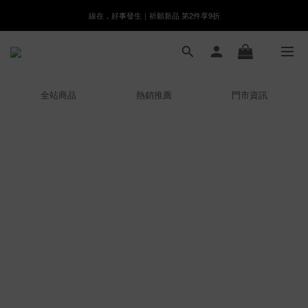
線在，好事發生｜祈願新品 第2件享9折
8月月初限定｜指定分類滿件88折！
🌸新會員限定🌸註冊送$100購物金
8月月初限定｜指定分類滿件88折！
全站商品
熱銷推薦
門市資訊