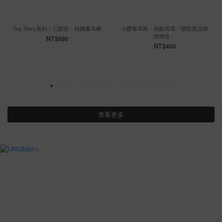
Toy Story系列｜三眼怪・純鋼養耳棒
小鑽養耳棒・純銀耳環「贈限量品牌
收納盒」
NT$880
NT$480
查看更多