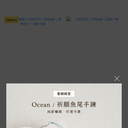
官網限定款
【官網獨家】祈願系列｜925純銀｜
祈願系列｜925純銀｜銀珠手鍊
勇敢前行・純銀手鍊
NT$800
NT$980
NT$1,080