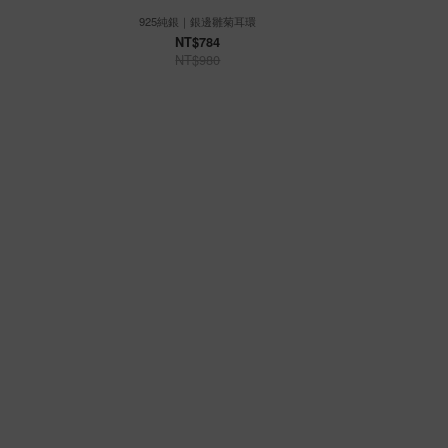
925純銀｜銀邊雛菊耳環
925
NT$784
NT$980