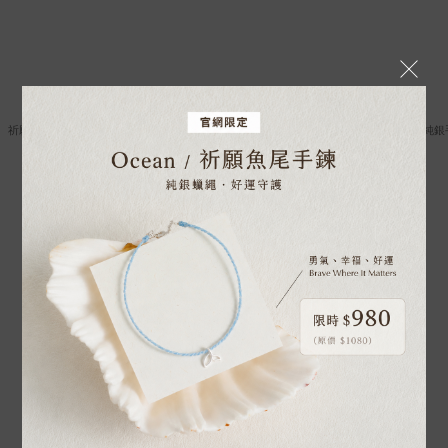
祈願系列｜925純銀｜銀珠手鍊
祈願系列｜925純銀｜好事成雙・純銀
NT$800
NT$1,280