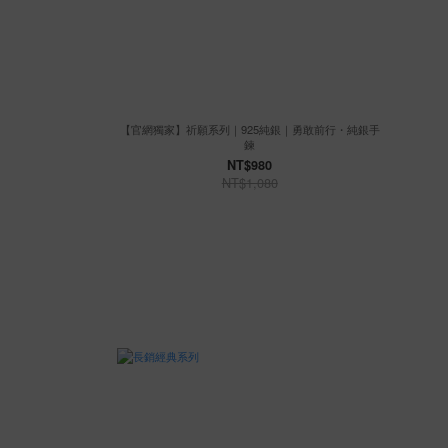
【官網獨家】祈願系列｜925純銀｜勇敢前行・純銀手
鍊
NT$980
NT$1,080