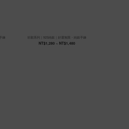
手鍊
祈願系列｜925純銀｜好運無限・純銀手鍊
祈願系列｜
NT$1,280 ~ NT$1,480
NT$1