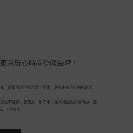
ENE ｜東京玩心時尚登陸台灣！
感線條、金銀層次與多元尺寸變化，展現東京玩心的結構美
L醫療級不鏽鋼，親肌膚、耐汗水，兼具機能性與藝術感，適
NE 台灣首賣。