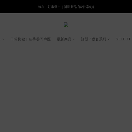
線在，好事發生｜祈願新品 第2件享9折
8月月初限定｜指定分類滿件88折！
🌸新會員限定🌸註冊送$100購物金
8月月初限定｜指定分類滿件88折！
起
日常抗敏｜新手養耳專區
最新商品
話題 / 聯名系列
SELECT