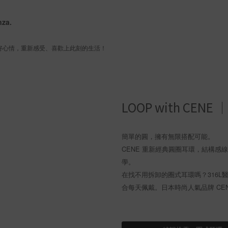
nza.
 好心情，重新感受、喜歡上此刻的生活！
LOOP with C
簡單的圓，擁有無限搭配可能。
CENE 重新經典圓圈耳環，結構
學。
在找不用拆卸的圈式耳環嗎？316
合每天佩戴。日本時尚人氣品牌 CE