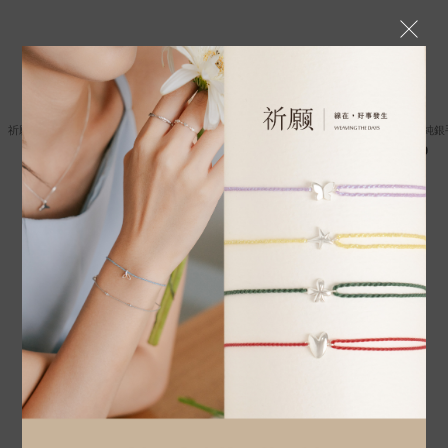
祈願系列｜925純銀｜銀珠手鍊
祈願系列｜925純銀｜好運無限・純銀
NT$800
NT$1,280 ~ NT$1,480