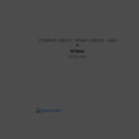
【官網獨家】祈願系列｜925純銀｜勇敢前行・純銀手
鍊
NT$980
NT$1,080