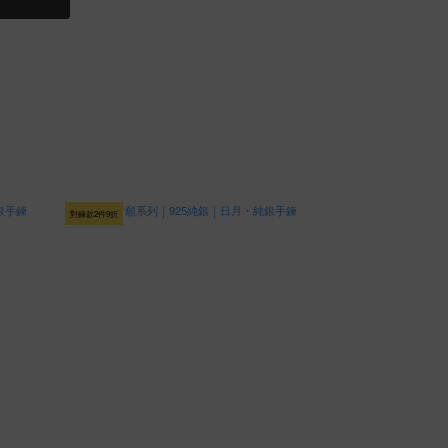
對鍊款2件9折