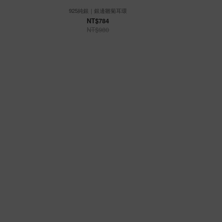
925純銀｜銀邊雛菊耳環
925
NT$784
NT$980