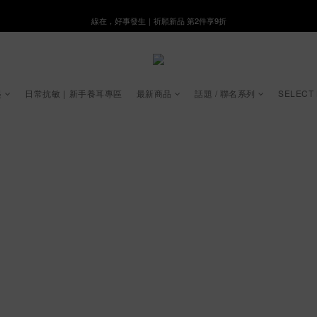
線在，好事發生｜祈願新品 第2件享9折
8月月初限定｜指定分類滿件88折！
🌸新會員限定🌸註冊送$100購物金
8月月初限定｜指定分類滿件88折！
起
日常抗敏｜新手養耳專區
最新商品
話題 / 聯名系列
SELECT