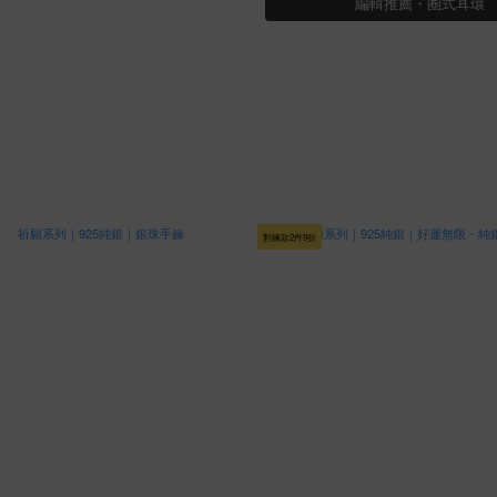
編輯推薦・圈式耳環
對鍊款2件9折