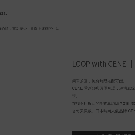
nza.
 好心情，重新感受、喜歡上此刻的生活！
LOOP with C
簡單的圓，擁有無限搭配可能。
CENE 重新經典圓圈耳環，結構
學。
在找不用拆卸的圈式耳環嗎？316
合每天佩戴。日本時尚人氣品牌 CE