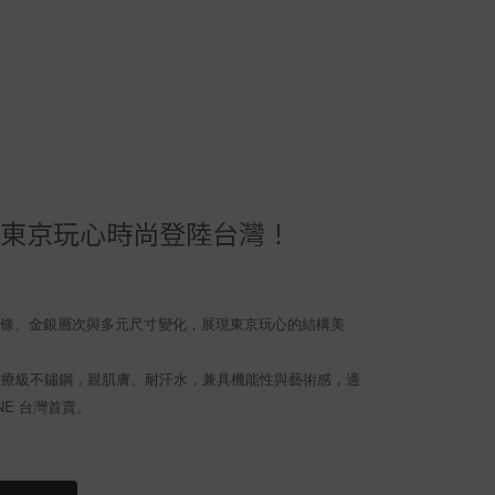
ENE ｜東京玩心時尚登陸台灣！
感線條、金銀層次與多元尺寸變化，展現東京玩心的結構美
L醫療級不鏽鋼，親肌膚、耐汗水，兼具機能性與藝術感，適
NE 台灣首賣。