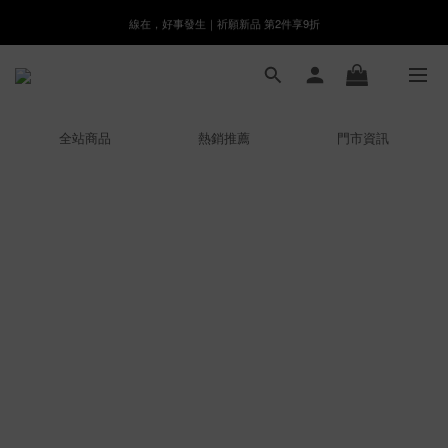
線在，好事發生｜祈願新品 第2件享9折
8月月初限定｜指定分類滿件88折！
🌸新會員限定🌸註冊送$100購物金
8月月初限定｜指定分類滿件88折！
全站商品
熱銷推薦
門市資訊