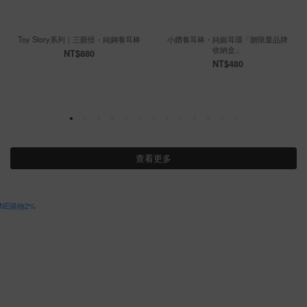
Toy Story系列｜三眼怪・純鋼養耳棒
小鑽養耳棒・純銀耳環「贈限量品牌
收納盒」
NT$880
NT$480
查看更多