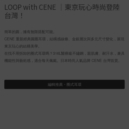
LOOP with CENE ｜東京玩心時尚登陸
台灣！
簡單的圓，擁有無限搭配可能。
CENE 重新經典圓圈耳環，結構感線條、金銀層次與多元尺寸變化，展現
東京玩心的結構美學。
在找不用拆卸的圈式耳環嗎？316L醫療級不鏽鋼，親肌膚、耐汗水，兼具
機能性與藝術感，適合每天佩戴。日本時尚人氣品牌 CENE 台灣首賣。
編輯推薦・圈式耳環