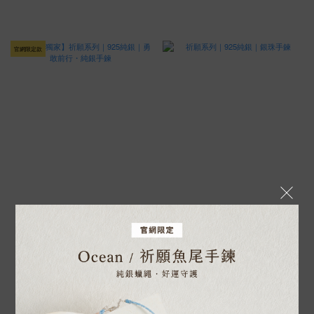
官網限定款
【官網獨家】祈願系列｜925純銀｜
祈願系列｜925純銀｜銀珠手鍊
勇敢前行・純銀手鍊
NT$800
NT$980
NT$1,080