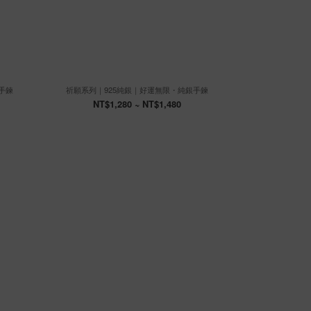
手鍊
祈願系列｜925純銀｜好運無限・純銀手鍊
祈願系列｜
NT$1,280 ~ NT$1,480
NT$1