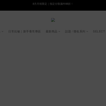
線在，好事發生｜祈願新品 第2件享9折
8月月初限定｜指定分類滿件88折！
🌸新會員限定🌸註冊送$100購物金
8月月初限定｜指定分類滿件88折！
起
日常抗敏｜新手養耳專區
最新商品
話題 / 聯名系列
SELECT