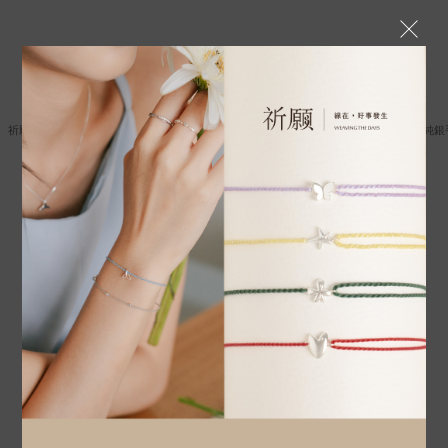
祈願系列｜925純銀｜銀珠手鍊
祈願系列｜925純銀｜好事成雙・純銀
NT$800
NT$1,280