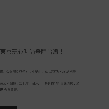
ENE ｜東京玩心時尚登陸台灣！
感線條、金銀層次與多元尺寸變化，展現東京玩心的結構美
L醫療級不鏽鋼，親肌膚、耐汗水，兼具機能性與藝術感，適
NE 台灣首賣。