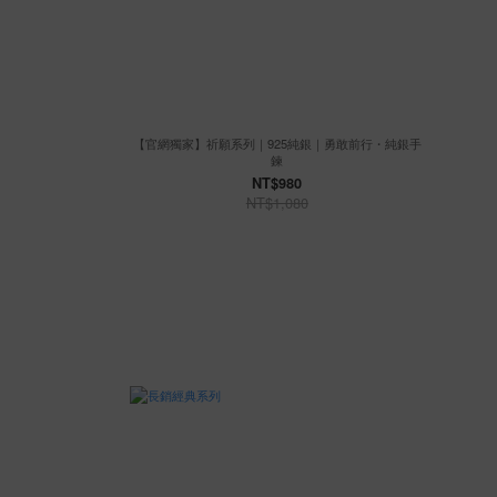
【官網獨家】祈願系列｜925純銀｜勇敢前行・純銀手
鍊
NT$980
NT$1,080