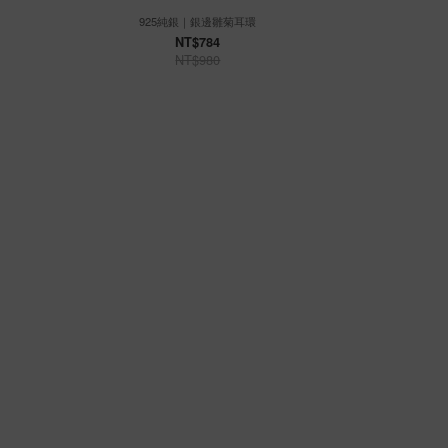
925純銀｜銀邊雛菊耳環
925
NT$784
NT$980