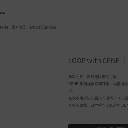
nza.
 好心情，重新感受、喜歡上此刻的生活！
LOOP with C
簡單的圓，擁有無限搭配可能。
CENE 重新經典圓圈耳環，結構
學。
在找不用拆卸的圈式耳環嗎？316
合每天佩戴。日本時尚人氣品牌 CE