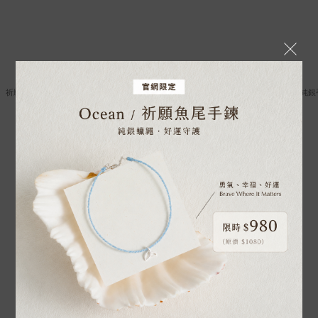
祈願系列｜925純銀｜銀珠手鍊
祈願系列｜925純銀｜好事成雙・純銀
NT$800
NT$1,280