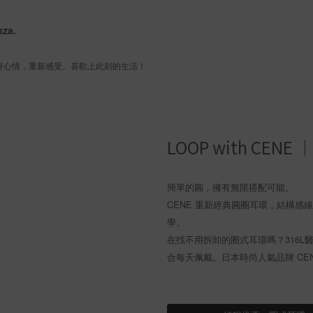
nza.
 好心情，重新感受、喜歡上此刻的生活！
LOOP with C
簡單的圓，擁有無限搭配可能。
CENE 重新經典圓圈耳環，結構
學。
在找不用拆卸的圈式耳環嗎？316
合每天佩戴。日本時尚人氣品牌 CE