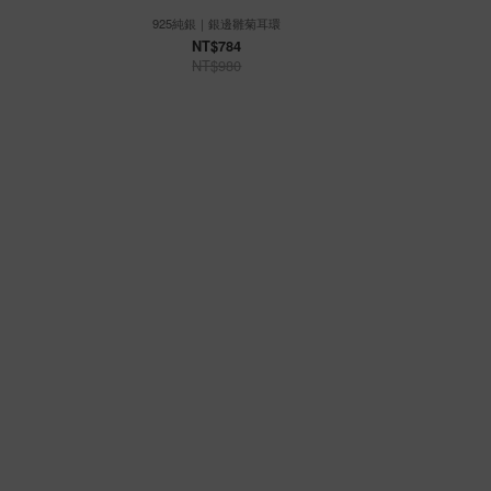
925純銀｜銀邊雛菊耳環
925
NT$784
NT$980