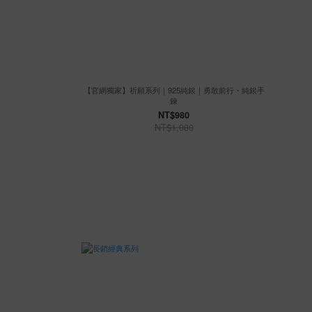
【官網獨家】祈願系列｜925純銀｜勇敢前行・純銀手
鍊
NT$980
NT$1,080