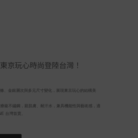
ENE ｜東京玩心時尚登陸台灣！
感線條、金銀層次與多元尺寸變化，展現東京玩心的結構美
L醫療級不鏽鋼，親肌膚、耐汗水，兼具機能性與藝術感，適
NE 台灣首賣。