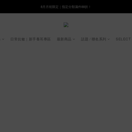
8月月初限定｜指定分類滿件88折！
8月月初限定｜指定分類滿件88折！
線在，好事發生｜祈願新品 第2件享9折
🌸新會員限定🌸註冊送$100購物金
起
日常抗敏｜新手養耳專區
最新商品
話題 / 聯名系列
SELECT
8月月初限定｜指定分類滿件88折！