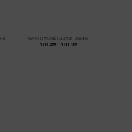
手鍊
祈願系列｜925純銀｜好運無限・純銀手鍊
祈願系列｜
NT$1,280 ~ NT$1,480
NT$1