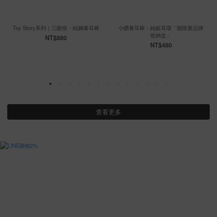
Toy Story系列｜三眼怪・純鋼養耳棒
小鑽養耳棒・純銀耳環「贈限量品牌
收納盒」
NT$880
NT$480
查看更多