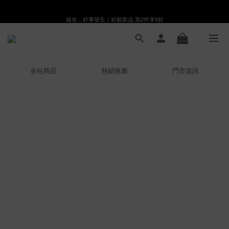
線在，好事發生｜祈願新品 第2件享9折
8月月初限定｜指定分類滿件88折！
🌸新會員限定🌸註冊送$100購物金
8月月初限定｜指定分類滿件88折！
全站商品
熱銷推薦
門市資訊