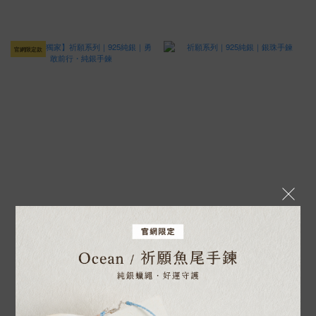
官網限定款
【官網獨家】祈願系列｜925純銀｜
祈願系列｜925純銀｜銀珠手鍊
勇敢前行・純銀手鍊
NT$800
NT$980
NT$1,080