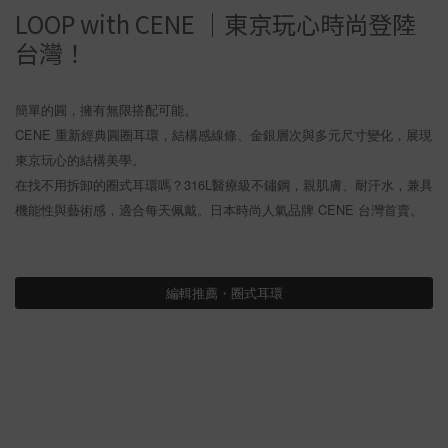
LOOP with CENE ｜東京玩心時尚登陸
台灣！
簡單的圓，擁有無限搭配可能。
CENE 重新經典圓圈耳環，結構感線條、金銀層次與多元尺寸變化，展現
東京玩心的結構美學。
在找不用拆卸的圈式耳環嗎？316L醫療級不鏽鋼，親肌膚、耐汗水，兼具
機能性與藝術感，適合每天佩戴。日本時尚人氣品牌 CENE 台灣首賣。
編輯推薦・圈式耳環