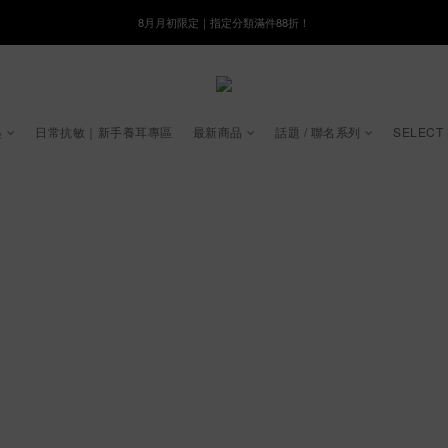
8月月初限定｜指定分類滿件88折！
8月月初限定｜指定分類滿件88折！
線在，好事發生｜祈願新品 第2件享9折
🌸新會員限定🌸註冊送$100購物金
起
日常抗敏｜新手養耳專區
最新商品
話題 / 聯名系列
SELECT
8月月初限定｜指定分類滿件88折！