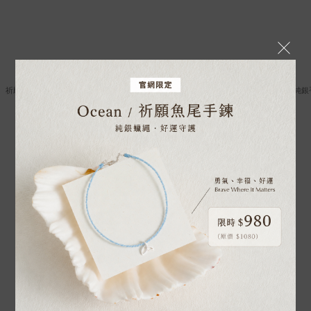
祈願系列｜925純銀｜銀珠手鍊
祈願系列｜925純銀｜好事成雙・純銀
NT$800
NT$1,280