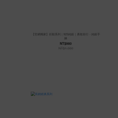
【官網獨家】祈願系列｜925純銀｜勇敢前行・純銀手
鍊
NT$980
NT$1,080