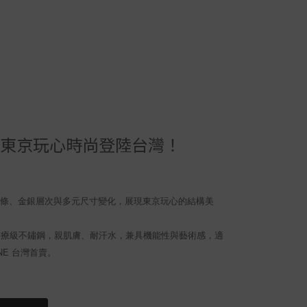
ENE ｜東京玩心時尚登陸台灣！
感線條、金銀層次與多元尺寸變化，展現東京玩心的結構美
L醫療級不鏽鋼，親肌膚、耐汗水，兼具機能性與藝術感，適
NE 台灣首賣。