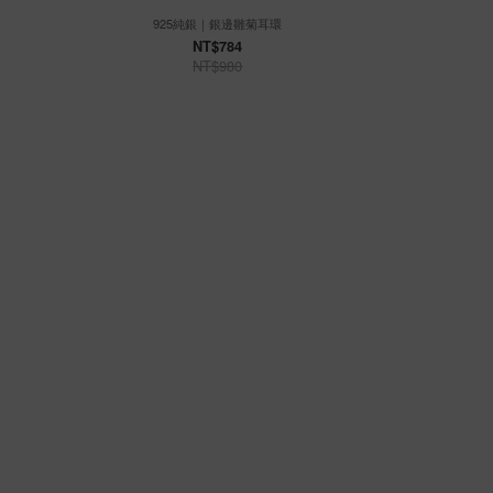
925純銀｜銀邊雛菊耳環
925
NT$784
NT$980