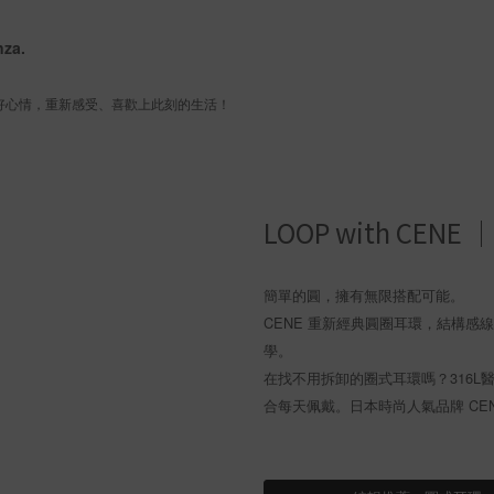
nza.
 好心情，重新感受、喜歡上此刻的生活！
LOOP with C
簡單的圓，擁有無限搭配可能。
CENE 重新經典圓圈耳環，結構
學。
在找不用拆卸的圈式耳環嗎？316
合每天佩戴。日本時尚人氣品牌 CE