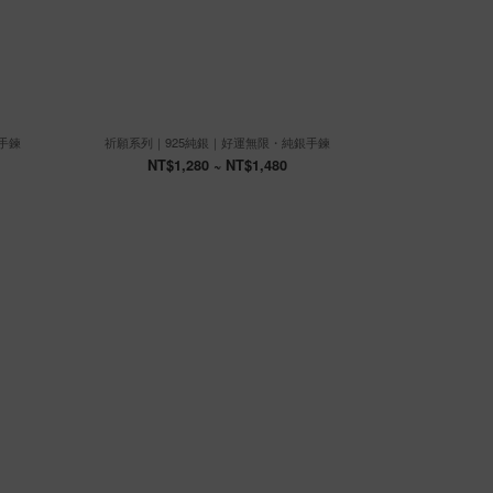
手鍊
祈願系列｜925純銀｜好運無限・純銀手鍊
祈願系列｜
NT$1,280 ~ NT$1,480
NT$1