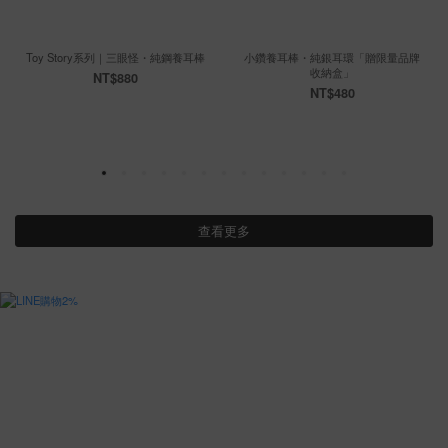
Toy Story系列｜三眼怪・純鋼養耳棒
小鑽養耳棒・純銀耳環「贈限量品牌
收納盒」
NT$880
NT$480
查看更多