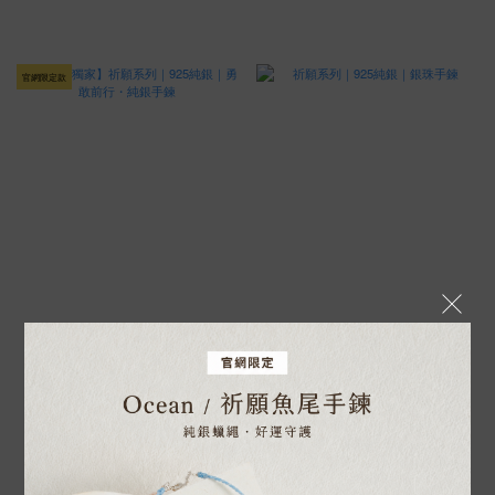
官網限定款
【官網獨家】祈願系列｜925純銀｜
祈願系列｜925純銀｜銀珠手鍊
勇敢前行・純銀手鍊
NT$800
NT$980
NT$1,080