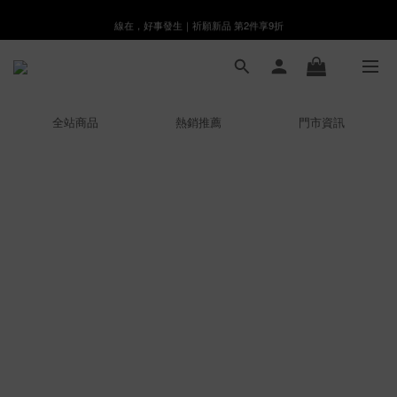
線在，好事發生｜祈願新品 第2件享9折
8月月初限定｜指定分類滿件88折！
🌸新會員限定🌸註冊送$100購物金
8月月初限定｜指定分類滿件88折！
全站商品
熱銷推薦
門市資訊