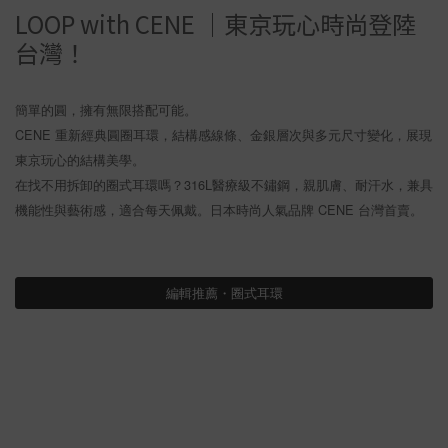
LOOP with CENE ｜東京玩心時尚登陸
台灣！
簡單的圓，擁有無限搭配可能。
CENE 重新經典圓圈耳環，結構感線條、金銀層次與多元尺寸變化，展現
東京玩心的結構美學。
在找不用拆卸的圈式耳環嗎？316L醫療級不鏽鋼，親肌膚、耐汗水，兼具
機能性與藝術感，適合每天佩戴。日本時尚人氣品牌 CENE 台灣首賣。
編輯推薦・圈式耳環